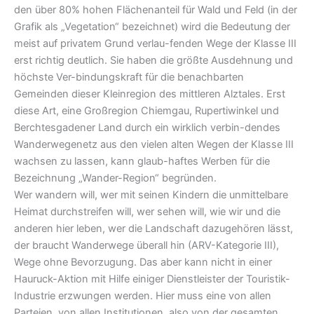
den über 80% hohen Flächenanteil für Wald und Feld (in der
Grafik als „Vegetation“ bezeichnet) wird die Bedeutung der
meist auf privatem Grund verlau-fenden Wege der Klasse III
erst richtig deutlich. Sie haben die größte Ausdehnung und
höchste Ver-bindungskraft für die benachbarten
Gemeinden dieser Kleinregion des mittleren Alztales. Erst
diese Art, eine Großregion Chiemgau, Rupertiwinkel und
Berchtesgadener Land durch ein wirklich verbin-dendes
Wanderwegenetz aus den vielen alten Wegen der Klasse III
wachsen zu lassen, kann glaub-haftes Werben für die
Bezeichnung „Wander-Region“ begründen.
Wer wandern will, wer mit seinen Kindern die unmittelbare
Heimat durchstreifen will, wer sehen will, wie wir und die
anderen hier leben, wer die Landschaft dazugehören lässt,
der braucht Wanderwege überall hin (ARV-Kategorie III),
Wege ohne Bevorzugung. Das aber kann nicht in einer
Hauruck-Aktion mit Hilfe einiger Dienstleister der Touristik-
Industrie erzwungen werden. Hier muss eine von allen
Parteien, von allen Institutionen, also von der gesamten