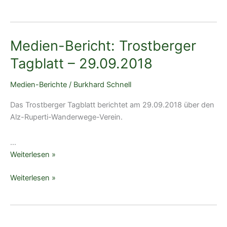
Bericht:
Tagblatt
Trostberger
–
Tagblatt
15.01.2020
Medien-Bericht: Trostberger
–
15.01.2020
Tagblatt – 29.09.2018
Medien-Berichte
/
Burkhard Schnell
Das Trostberger Tagblatt berichtet am 29.09.2018 über den
Alz-Ruperti-Wanderwege-Verein.
…
Medien-
Weiterlesen »
Bericht:
Medien-
Weiterlesen »
Trostberger
Bericht:
Tagblatt
Trostberger
–
Tagblatt
29.09.2018
–