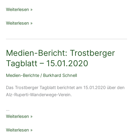
Baumburg
Medien-
Weiterlesen »
Bericht:
Medien-
Weiterlesen »
Trostberger
Bericht:
Tagblatt
Trostberger
–
Tagblatt
18.04.2020
Medien-Bericht: Trostberger
–
18.04.2020
Tagblatt – 15.01.2020
Medien-Berichte
/
Burkhard Schnell
Das Trostberger Tagblatt berichtet am 15.01.2020 über den
Alz-Ruperti-Wanderwege-Verein.
…
Medien-
Weiterlesen »
Bericht:
Medien-
Weiterlesen »
Trostberger