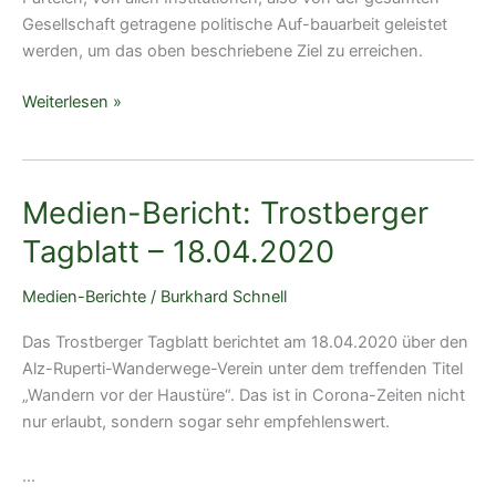
Gesellschaft getragene politische Auf-bauarbeit geleistet
werden, um das oben beschriebene Ziel zu erreichen.
Klassen
Weiterlesen »
der
Wege
im
Medien-Bericht: Trostberger
Fußwanderwegenetz
am
Tagblatt – 18.04.2020
Beispiel
des
Medien-Berichte
/
Burkhard Schnell
mittleren
Alztales
Das Trostberger Tagblatt berichtet am 18.04.2020 über den
um
Alz-Ruperti-Wanderwege-Verein unter dem treffenden Titel
Trostberg
„Wandern vor der Haustüre“. Das ist in Corona-Zeiten nicht
zwischen
nur erlaubt, sondern sogar sehr empfehlenswert.
Feichten
und
…