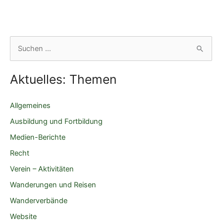
29.09.2018
S
u
c
Aktuelles: Themen
h
e
Allgemeines
n
Ausbildung und Fortbildung
n
Medien-Berichte
a
Recht
c
Verein – Aktivitäten
h
Wanderungen und Reisen
:
Wanderverbände
Website